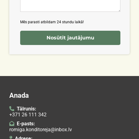
Mēs parasti atbildam 24 stundu laikā!
Anada
Tālrunis:

+371 26 111 342
E-pasts:

romiga.konditoreja@inbox.lv
Adrese:
