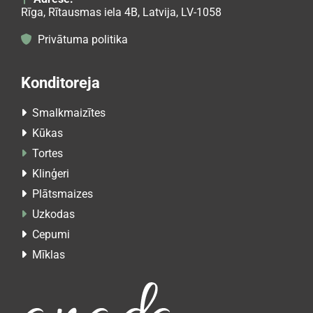
Rīga, Rītausmas iela 4B, Latvija, LV-1058
Privātuma politika

Konditoreja
Smalkmaizītes

Kūkas

Tortes

Klinģeri

Plātsmaizes

Uzkodas

Cepumi

Mīklas
