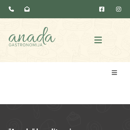



