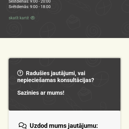
Sestdienās: 9:00 - 20:00
Svētdienās: 9:00 - 18:00
skatīt kartē

Radušies jautājumi, vai

nepieciešamas konsultācijas?
Sazinies ar mums!
Uzdod mums jautājumu:
