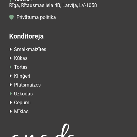
Rīga, Rītausmas iela 4B, Latvija, LV-1058
Privātuma politika

Konditoreja
Smalkmaizītes

Kūkas

Tortes

Klinģeri

Plātsmaizes

Uzkodas

Cepumi

Mīklas
