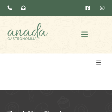



