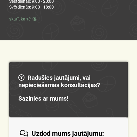
Sestdienās: 9:00 - 20:00
Svētdienās: 9:00 - 18:00
skatīt kartē

Radušies jautājumi, vai

nepieciešamas konsultācijas?
Sazinies ar mums!
Uzdod mums jautājumu:
