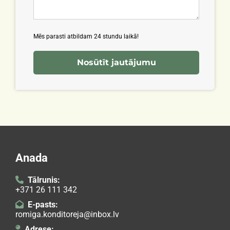
Mēs parasti atbildam 24 stundu laikā!
Anada
Tālrunis:

+371 26 111 342
E-pasts:

romiga.konditoreja@inbox.lv
Adrese:
