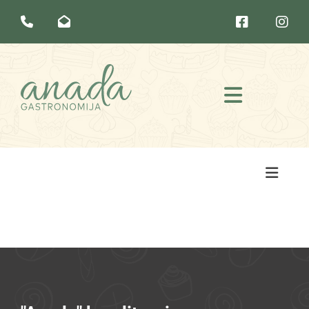



