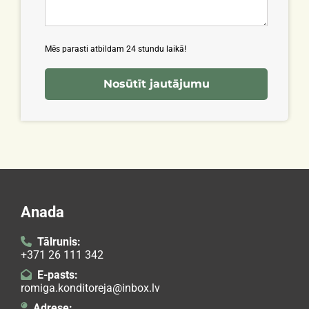
Mēs parasti atbildam 24 stundu laikā!
Anada
Tālrunis:

+371 26 111 342
E-pasts:

romiga.konditoreja@inbox.lv
Adrese:
