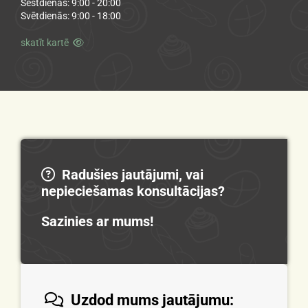
Sestdienās: 9:00 - 20:00
Svētdienās: 9:00 - 18:00
skatīt kartē

Radušies jautājumi, vai

nepieciešamas konsultācijas?
Sazinies ar mums!
Uzdod mums jautājumu:
