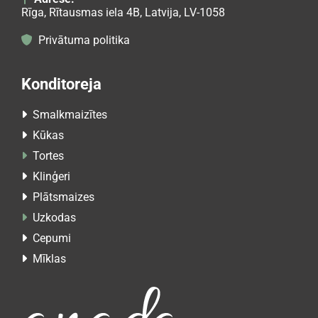
Rīga, Rītausmas iela 4B, Latvija, LV-1058
Privātuma politika

Konditoreja
Smalkmaizītes

Kūkas

Tortes

Klinģeri

Plātsmaizes

Uzkodas

Cepumi

Mīklas
