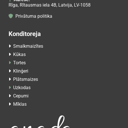
Rīga, Rītausmas iela 4B, Latvija, LV-1058
Privātuma politika

Konditoreja
Smalkmaizītes

Kūkas

Tortes

Klinģeri

Plātsmaizes

Uzkodas

Cepumi

Mīklas
