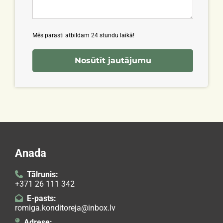
Mēs parasti atbildam 24 stundu laikā!
Anada
Tālrunis:

+371 26 111 342
E-pasts:

romiga.konditoreja@inbox.lv
Adrese:
