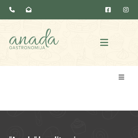



