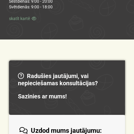
Sestdienās: 9:00 - 20:00
Svētdienās: 9:00 - 18:00
skatīt kartē

Radušies jautājumi, vai

nepieciešamas konsultācijas?
Sazinies ar mums!
Uzdod mums jautājumu:
